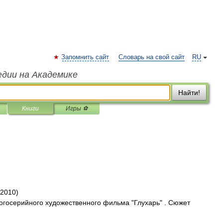
Запомнить сайт
Словарь на свой сайт
RU
едии на Академике
Найти!
Книги
Игры ⚽
(2010)
огосерийного художественного фильма "Глухарь" . Сюжет