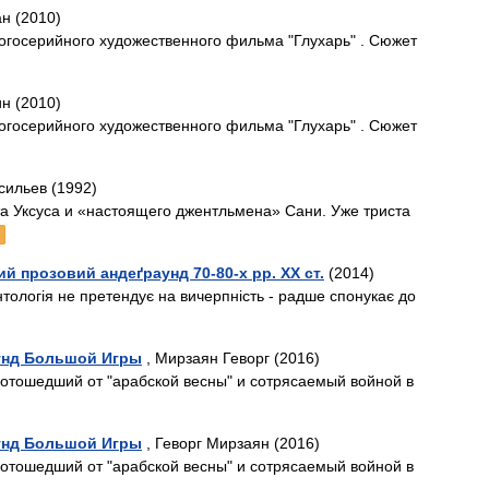
н (2010)
огосерийного художественного фильма "Глухарь" . Сюжет
н (2010)
огосерийного художественного фильма "Глухарь" . Сюжет
сильев (1992)
та Уксуса и «настоящего джентльмена» Сани. Уже триста
ий прозовий андеґраунд 70-80-х рр. ХХ ст.
(2014)
ологія не претендує на вичерпність - радше спонукає до
унд Большой Игры
, Мирзаян Геворг (2016)
отошедший от "арабской весны" и сотрясаемый войной в
унд Большой Игры
, Геворг Мирзаян (2016)
отошедший от "арабской весны" и сотрясаемый войной в