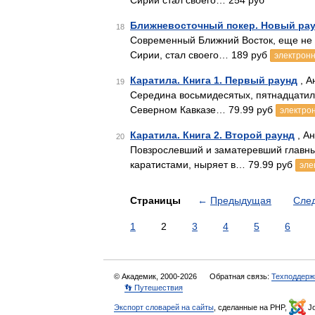
Сирии стал своего… 254 руб
Ближневосточный покер. Новый ра
18
Современный Ближний Восток, еще не 
Сирии, стал своего… 189 руб
электронн
Каратила. Книга 1. Первый раунд
, А
19
Середина восьмидесятых, пятнадцатиле
Северном Кавказе… 79.99 руб
электрон
Каратила. Книга 2. Второй раунд
, А
20
Повзрослевший и заматеревший главны
каратистами, ныряет в… 79.99 руб
эле
Страницы
←
Предыдущая
Сле
1
2
3
4
5
6
© Академик, 2000-2026
Обратная связь:
Техподдерж
👣 Путешествия
Экспорт словарей на сайты
, сделанные на PHP,
Jo