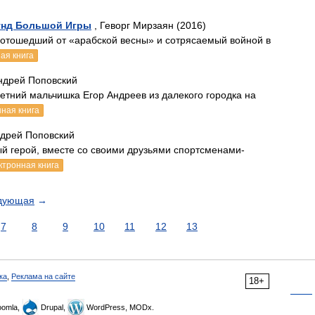
унд Большой Игры
, Геворг Мирзаян (2016)
отошедший от «арабской весны» и сотрясаемый войной в
ая книга
ндрей Поповский
тний мальчишка Егор Андреев из далекого городка на
ная книга
ндрей Поповский
й герой, вместе со своими друзьями спортсменами-
ктронная книга
дующая
→
7
8
9
10
11
12
13
ка
,
Реклама на сайте
18+
omla,
Drupal,
WordPress, MODx.