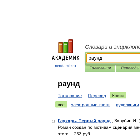
Словари и энциклоп
academic.ru
Толкования
Переводы
раунд
Толкование
Перевод
Книги
все
электронные книги
аудиокниги
Глухарь. Первый раунд
, Зарубин И. 
11
Роман создан по мотивам сценария мн
этого… 253 руб