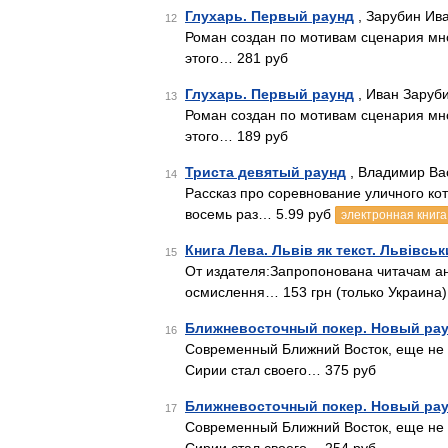
Глухарь. Первый раунд
, Зарубин Ива
12
Роман создан по мотивам сценария мн
этого… 281 руб
Глухарь. Первый раунд
, Иван Заруби
13
Роман создан по мотивам сценария мн
этого… 189 руб
Триста девятый раунд
, Владимир Ва
14
Рассказ про соревнование уличного ко
восемь раз… 5.99 руб
электронная книга
Книга Лева. Львів як текст. Львівськ
15
От издателя:Запропонована читачам ант
осмислення… 153 грн (только Украина)
Ближневосточный покер. Новый ра
16
Современный Ближний Восток, еще не 
Сирии стал своего… 375 руб
Ближневосточный покер. Новый ра
17
Современный Ближний Восток, еще не 